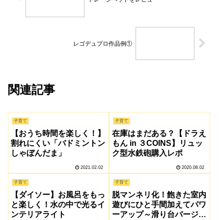
レゴデュプロ作品例①
関連記事
子育て
子育て
【おうち時間を楽しく！】
在庫はまだある？【ドラえ
割れにくい「バドミントン
もん in ３COINS】リュッ
しゃぼんだま」
ク型水鉄砲購入レポ
2021.02.02
2020.08.02
子育て
子育て
【ダイソー】お風呂をもっ
脱マンネリ化！飽きた室内
と楽しく！水の中で光るイ
遊びにひと手間加えてパワ
ンテリアライト
ーアップ～滑り台バージョ