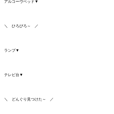
アルコーヴベッド▼
＼ ひろびろ～ ／
ランプ▼
テレビ台▼
＼ どんぐり見つけた～ ／