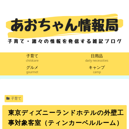
子育て
日用品
childcare
daily necessities
グルメ
キャンプ
gourmet
camp
子育て
東京ディズニーランドホテルの外壁工
事対象客室（ティンカーベルルーム）