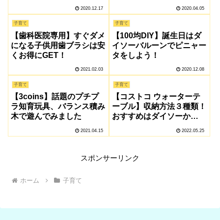
ン～
2020.12.17
2020.04.05
子育て
子育て
【歯科医院専用】すぐダメ
【100均DIY】誕生日はダ
になる子供用歯ブラシは安
イソーバルーンでピニャー
くお得にGET！
タをしよう！
2021.02.03
2020.12.08
子育て
子育て
【3coins】話題のプチプ
【コストコ ウォーターテ
ラ知育玩具、バランス積み
ーブル】収納方法３種類！
木で遊んでみました
おすすめはダイソーか
IKEAの収納袋に入れてす
2021.04.15
2022.05.25
っきり片付け♪
スポンサーリンク
ホーム
子育て