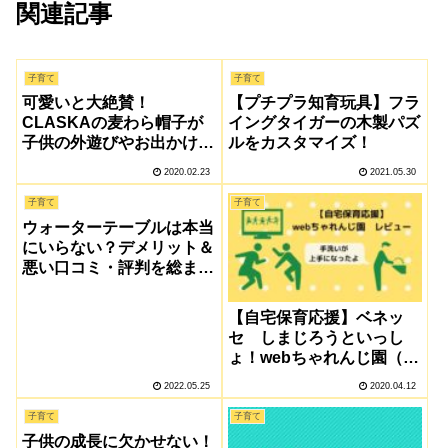
関連記事
子育て
子育て
可愛いと大絶賛！
【プチプラ知育玩具】フラ
CLASKAの麦わら帽子が
イングタイガーの木製パズ
子供の外遊びやお出かけに
ルをカスタマイズ！
大活躍！
2020.02.23
2021.05.30
子育て
子育て
ウォーターテーブルは本当
にいらない？デメリット＆
悪い口コミ・評判を総まと
め！3年間使ってみた経験
をもとに内容を解説！
【自宅保育応援】ベネッ
セ しまじろうといっし
ょ！webちゃれんじ園（オ
ンライン幼稚園）を使って
2022.05.25
2020.04.12
みました
子育て
子育て
子供の成長に欠かせない！