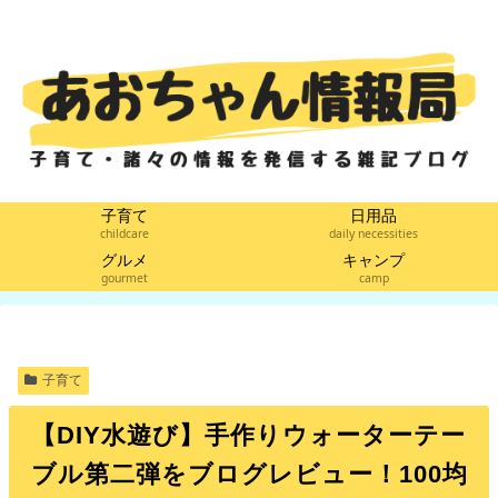
子育て
日用品
childcare
daily necessities
グルメ
キャンプ
gourmet
camp
子育て
【DIY水遊び】手作りウォーターテー
ブル第二弾をブログレビュー！100均