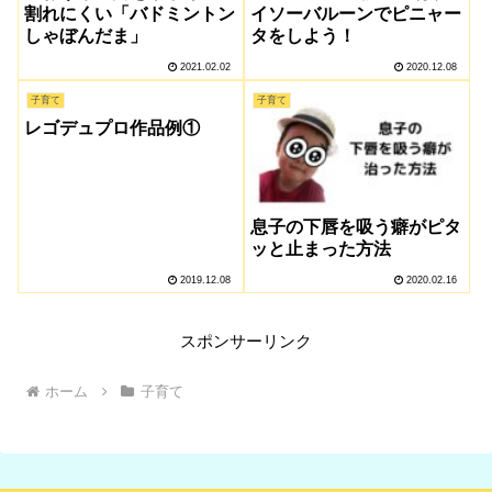
割れにくい「バドミントン
イソーバルーンでピニャー
しゃぼんだま」
タをしよう！
2021.02.02
2020.12.08
子育て
子育て
レゴデュプロ作品例①
息子の下唇を吸う癖がピタ
ッと止まった方法
2019.12.08
2020.02.16
スポンサーリンク
ホーム
子育て