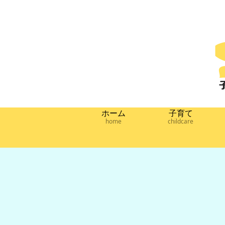
ホーム
子育て
home
childcare
キャンプ
子育て
グルメ
【セリア】キ
【色で遊ぼ
電動ふわ
ャンプ食器の
う】カラーセ
とろ雪か
乾燥は100均
ロハンでお家
器はふわ
ドライネット
プラネタリウ
にならな