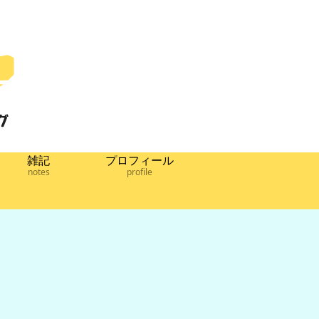
雑記
プロフィール
notes
profile
類
雑記
子育て
ストコ ウ
ディーゼル車
【ウォーター
ーターテー
にレギュラー
テーブル】の
ル】脚の外
ガソリンを誤
作り方！狭い
方｜脚を取
給油した話
庭やベランダ