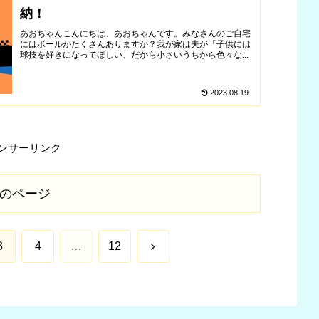
納！
あおちゃんこんにちは、あおちゃんです。みなさんのご自宅
にはボールがたくさんありますか？我が家は夫が「子供には
球技を好きになってほしい、だから小さいうちから色々な...
2023.08.19
ンサーリンク
のページ
次
3
4
…
12
へ