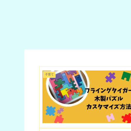
におまかせ！
ム
薄く削る
子育て
子育て
子育て
をご紹介
【コストコ ウ
幼児用ワーク
息子の下
ォーターテー
ブックは100
吸う癖が
ブル】収納方
均におまか
ッと止ま
法３種類！お
せ！【セリ
方法
すすめはダイ
ア】知育ドリ
ソーかIKEAの
ル全種類をご
収納袋に入れ
紹介
てすっきり片
付け♪
子育て