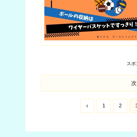
スポ
次
前
1
2
へ