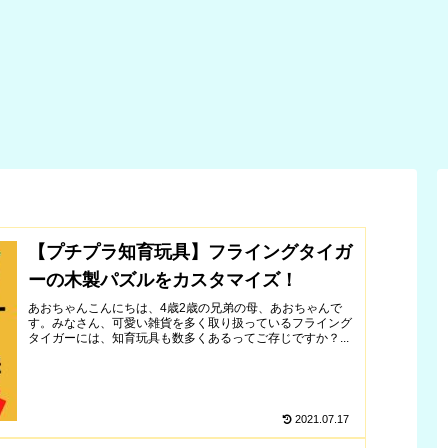
方法
えろ！」ロケ
ブログレビュ
り
子育て
子育て
子育て
子育
！
地はどこ？
ー！100均で
に
も既製品の代
方
用になるクオ
て
リティ？！
唇を
【2024年 最
【100均DIY】
【2024年 最
【2
ピタ
新】水遊びに
誕生日はダイ
新】コストコ
新
った
おすすめ大人
ソーバルーン
のウォーター
の
気ウォーター
でピニャータ
テーブルをお
テ
テーブル７選
をしよう！
得に購入する
テ
をランキン
方法！
組
グ！それぞれ
Amazon・楽
遊
の特徴や違い
天・コストコ
け
も解説！
オンライン・
ー
トイザらスど
【プチプラ知育玩具】フライングタイガ
れが安い？
ーの木製パズルをカスタマイズ！
あおちゃんこんにちは、4歳2歳の兄弟の母、あおちゃんで
す。みなさん、可愛い雑貨を多く取り扱っているフライング
タイガーには、知育玩具も数多くあるってご存じですか？...
2021.07.17