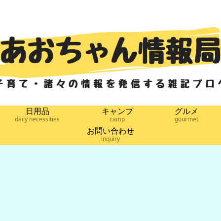
日用品
キャンプ
グルメ
daily necessities
camp
gourmet
お問い合わせ
inquiry
子育て
子育て
子育て
未分
ふわ
「映画 おかあ
【DIY水遊
【子供の水い
【コ
き氷
さんといっし
び】手作りウ
ぼ対策】我が
ォ
ふわ
ょ すりかえか
ォーターテー
家はこれで治
ブ
い？
めんをつかま
ブル第二弾を
しました
し