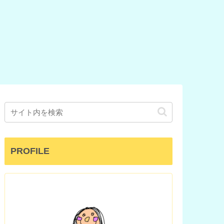
付けるとき
でも水遊びが
て
子育て
子育て
できる対策
できる！
法も合わせ
解説！
024年最
子供のヘアカ
【手作りおう
】コストコ
ットにはキッ
ち縁日】簡
ウォーター
ズスペース付
単！段ボール
ーブル「ス
きのサンキュ
『千本引き
ップ２」の
ーカットがお
（釣り）』の
み立て方・
すすめ！３歳
作り方
び方・片付
児が行ってき
方をレビュ
ました
！
PROFILE